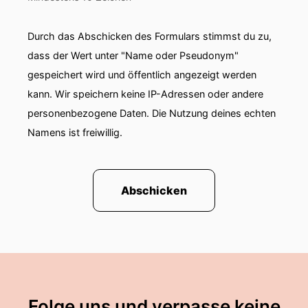
Moser, der uns dieses Mal online zugeschaltet
ist.
Durch das Abschicken des Formulars stimmst du zu,
00:01:19: Herzlich willkommen Herr Moser!
dass der Wert unter "Name oder Pseudonym"
gespeichert wird und öffentlich angezeigt werden
00:01:20: Schön dass Sie da sind.
kann. Wir speichern keine IP-Adressen oder andere
00:01:22: Stellen sie sich gerne einmal unsere
personenbezogene Daten. Die Nutzung deines echten
Zuhörerin und Zuhöhran vor.
Namens ist freiwillig.
00:01:25: Ja herzlich Willkommen.
00:01:26: mein Name ist Carsten Mosa.
Abschicken
00:01:28: ich bin selbstständige Apotheker in
Emmerich am Rhein.
00:01:31: Achtundvierzig Jahre alt verheiratet
und habe einen dreizehnjährigen Sohn.
Folge uns und verpasse keine