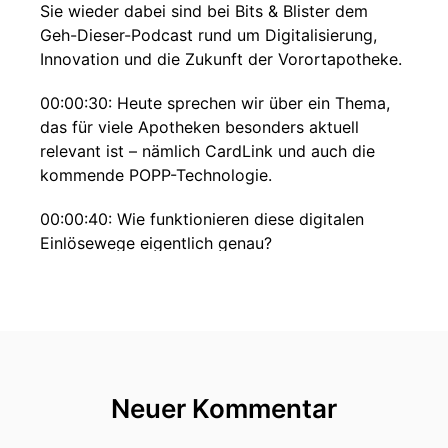
Sie wieder dabei sind bei Bits & Blister dem
Geh-Dieser-Podcast rund um Digitalisierung,
Innovation und die Zukunft der Vorortapotheke.
00:00:30: Heute sprechen wir über ein Thema,
das für viele Apotheken besonders aktuell
relevant ist – nämlich CardLink und auch die
kommende POPP-Technologie.
00:00:40: Wie funktionieren diese digitalen
Einlösewege eigentlich genau?
00:00:43: Welche Veränderungen kommen in der
Zukunft auf sie als Apothekerinnen und
Apothekar zu?
00:00:47: Und welche Chancen ergeben sich
daraus für die Versorgung, die Patientenbindung
Neuer Kommentar
und den digitalen Wettbewerb?