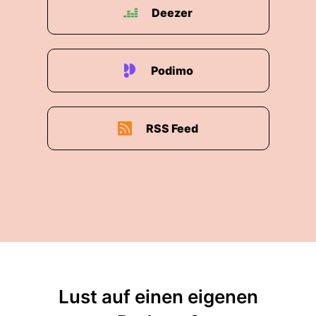
Deezer
00:02:07: Herzlich willkommen auch noch mal
von mir lieber Karsten und es ist schön dass du
da bist!
Podimo
00:02:12: Dann starten wir direkt mal ins Thema
rein, Kartlingverfahren.
RSS Feed
00:02:16: Wir machen mal ganz simpelnde
Definition.
00:02:18: Was ist das genau?
00:02:20: Und Herr Moser können Sie uns
vielleicht ein bisschen ins Thema holen wie
würden sie kartling umreißen?
00:02:25: Ja gerne Da muss ich eine ganz klein
bisschen ausholen.
Lust auf einen eigenen